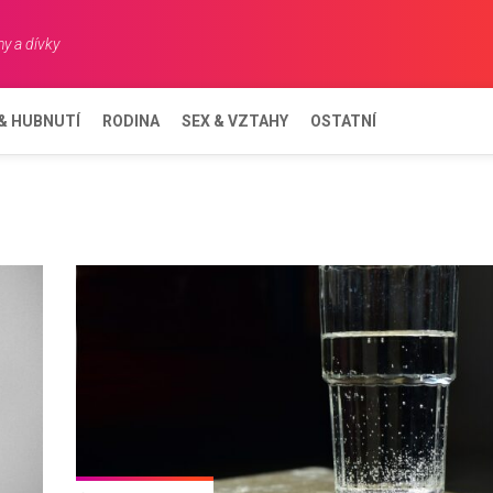
y a dívky
 & HUBNUTÍ
RODINA
SEX & VZTAHY
OSTATNÍ