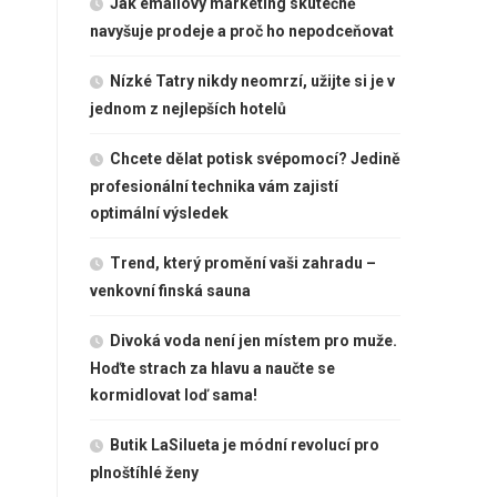
Jak emailový marketing skutečně
navyšuje prodeje a proč ho nepodceňovat
Nízké Tatry nikdy neomrzí, užijte si je v
jednom z nejlepších hotelů
Chcete dělat potisk svépomocí? Jedině
profesionální technika vám zajistí
optimální výsledek
Trend, který promění vaši zahradu –
venkovní finská sauna
Divoká voda není jen místem pro muže.
Hoďte strach za hlavu a naučte se
kormidlovat loď sama!
Butik LaSilueta je módní revolucí pro
plnoštíhlé ženy