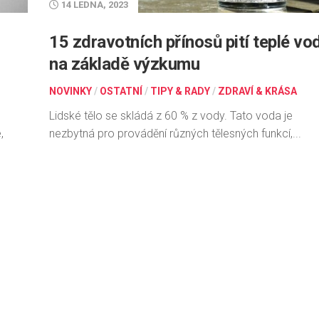
14 LEDNA, 2023
15 zdravotních přínosů pití teplé vo
na základě výzkumu
NOVINKY
/
OSTATNÍ
/
TIPY & RADY
/
ZDRAVÍ & KRÁSA
Lidské tělo se skládá z 60 % z vody. Tato voda je
,
nezbytná pro provádění různých tělesných funkcí,...