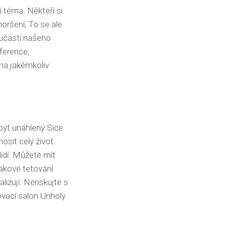
í téma. Někteří si
oršení, To se ale
oučástí našeho
ference,
na jakémkoliv
být unáhlený Sice
osit celý život.
lidí. Můžete mít
 takové tetování
lizují. Neriskujte s
ovací salon Unholy