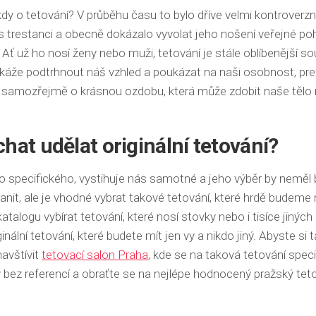
kdy o tetování? V průběhu času to bylo dříve velmi kontroverzn
 s trestanci a obecně dokázalo vyvolat jeho nošení veřejné poh
Ať už ho nosí ženy nebo muži, tetování je stále oblíbenější s
okáže podtrhnout náš vzhled a poukázat na naši osobnost, pre
de samozřejmě o krásnou ozdobu, která může zdobit naše tělo 
chat udělat originální tetování?
o specifického, vystihuje nás samotné a jeho výběr by neměl 
ranit, ale je vhodné vybrat takové tetování, které hrdě budeme n
atalogu vybírat tetování, které nosí stovky nebo i tisíce jiných 
inální tetování, které budete mít jen vy a nikdo jiný. Abyste si
 navštívit
tetovací salon Praha
, kde se na taková tetování specia
bez referencí a obraťte se na nejlépe hodnocený pražský tet