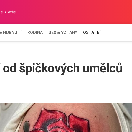
y a dívky
 & HUBNUTÍ
RODINA
SEX & VZTAHY
OSTATNÍ
ní od špičkových umělců