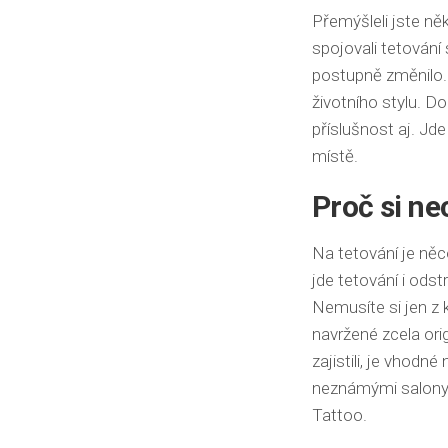
Přemýšleli jste ně
spojovali tetování
postupně změnilo. 
životního stylu. D
příslušnost aj. J
místě.
Proč si ne
Na tetování je něc
jde tetování i odst
Nemusíte si jen z k
navržené zcela orig
zajistili, je vhodné
neznámými salony 
Tattoo.