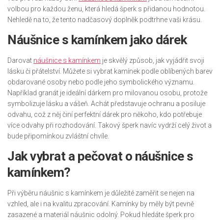
volbou pro každou ženu, která hledá šperk s přidanou hodnotou.
Nehledě na to, že tento nadčasový doplněk podtrhne vaši krásu.
Náušnice s kamínkem jako dárek
Darovat
náušnice s kamínkem
je skvělý způsob, jak vyjádřit svoji
lásku či přátelství. Můžete si vybrat kamínek podle oblíbených barev
obdarované osoby nebo podle jeho symbolického významu.
Například granát je ideální dárkem pro milovanou osobu, protože
symbolizuje lásku a vášeň. Achát představuje ochranu a posiluje
odvahu, což z něj činí perfektní dárek pro někoho, kdo potřebuje
více odvahy při rozhodování. Takový šperk navíc vydrží celý život a
bude připomínkou zvláštní chvíle.
Jak vybrat a pečovat o náušnice s
kamínkem?
Při výběru náušnic s kamínkem je důležité zaměřit se nejen na
vzhled, ale i na kvalitu zpracování. Kamínky by měly být pevně
zasazené a materiál náušnic odolný. Pokud hledáte šperk pro