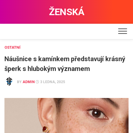
Skip
ŽENSKÁ
to
content
OSTATNÍ
Náušnice s kamínkem představují krásný
šperk s hlubokým významem
BY
ADMIN
3 LEDNA, 2025