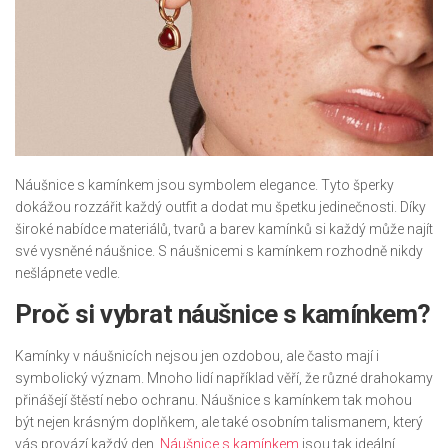
Náušnice s kamínkem jsou symbolem elegance. Tyto šperky
dokážou rozzářit každý outfit a dodat mu špetku jedinečnosti. Díky
široké nabídce materiálů, tvarů a barev kamínků si každý může najít
své vysněné náušnice. S náušnicemi s kamínkem rozhodně nikdy
nešlápnete vedle.
Proč si vybrat náušnice s kamínkem?
Kamínky v náušnicích nejsou jen ozdobou, ale často mají i
symbolický význam. Mnoho lidí například věří, že různé drahokamy
přinášejí štěstí nebo ochranu. Náušnice s kamínkem tak mohou
být nejen krásným doplňkem, ale také osobním talismanem, který
vás provází každý den.
Náušnice s kamínkem
jsou tak ideální